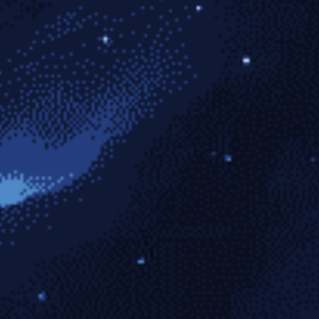
现满冠体育登录比想象中更流畅，数
本。
据更新快，还能设定提醒，功能挺
体育平
全。
上做
小林 · 广州
已验证用户
满冠