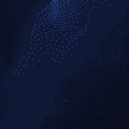
特别喜欢赛事列表的设计，满冠
服也靠谱。用起来没什么顾虑，
台官方网站-满冠(中国)在细节
觉这不是个粗糙的平台。
得蛮讲究。
Mei · 上海
阿婷 · 北京
首次用户
日常活跃用户
版本更新概览 · 每个版本独立展
体育登录 每次更新都基于用户反馈持续优化，确保使用体验不断