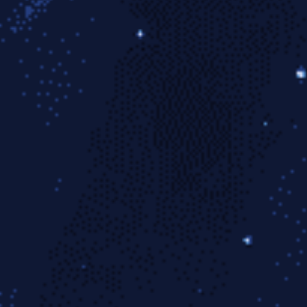
SSL加密
隔离存储
所有用户数据经满冠体育平台官方网站-满冠(中
国)安全处理，并在服务器内部分层存储隔离。
全方位赛事服务
冠体育登录 提供覆盖多项目的专业内容，让你随时掌握第一手体育