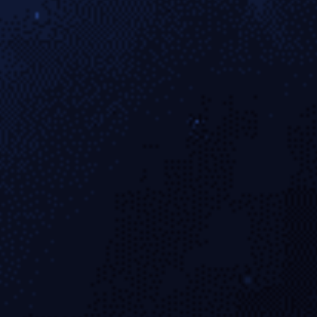
界面清晰，逻辑顺，爸妈都能轻松上
能感
版本更新也稳
手。查分数、看直播都很方便，也不
化，日常用着
容易卡。
阿斌 ·
Leo · 成都
资深用
老用户
示
升级。