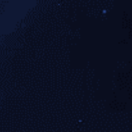
v6.2.0
发布于 2025年8月
新增热门内容展示模块，快速了解当前主流赛
事。
账户系统新增等级显示，成长轨迹清晰。
夜间模式调色优化，更适配满冠体育平台官方网
站-满冠(中国)用户浏览习惯。
v5.9.4
发布于 2024年12月
详情页结构优化，支持更多内容层级展示。
新增客服与问题反馈中心入口。
增强后台行为日志追踪，便于问题排查。