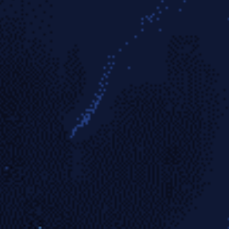
双因子验证
行为识别
通过设备指纹识别、人机验证等方式，全面阻挡
非法访问尝试。
满