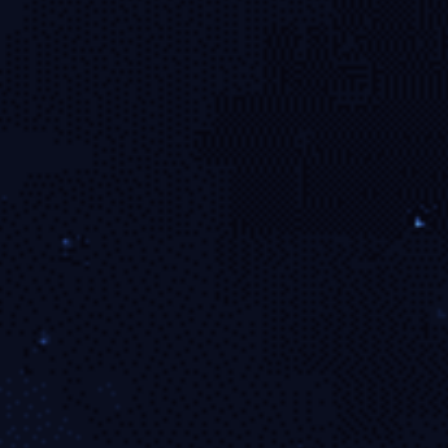
v6.1.3
发布于 2025年6月
优化数据刷新机制，提升实时更新效率。
新增赛事搜索关键词高亮功能。
适配低速网络环境，页面加载更稳定。
v5.8.2
发布于 2024年9月
支持赛事内容标签筛选，自定义偏好更轻松。
历史记录导出功能上线，便于数据备份。
夜间模式色彩修正，整体更统一。