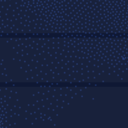
满冠体育登录 是面向全球体育
务、赛事直播与移动体验于一体
台以稳定性与高可用性著称，持
平台安全稳定
架构采用多节点部署与
冠(中国)的访问速度
全球化运营体系
支持多语言界面及本
贴近用户需求的本地