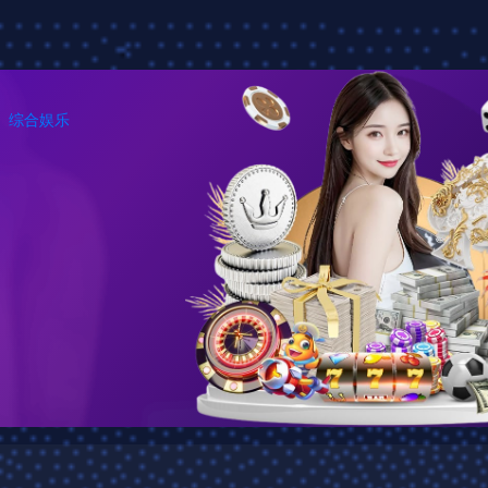
App
关于我们
体育动态
全球体育盛事
门体育项目。
容实时更新
。