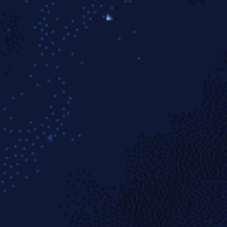
AI监控
风控预警
系统实时分析登录频率、操作路径等指标，提前
发现可疑行为并及时响应。
动态