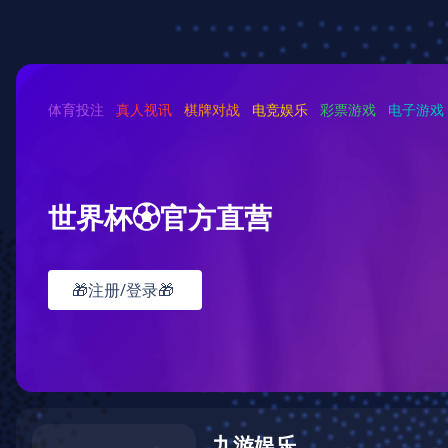
满冠体育登录
带您畅享
专业平台，数据精准，
高清直播
覆盖热
聚焦足球、篮球、电竞等赛事，
每日内
极速访问
下载APP